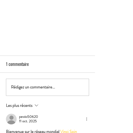
1 commentaire
Rédigez un commentaire...
MASTERCLASS RHUM - ABUELO
Les plus récents
pewiw50620
11 oct. 2025
Bienvenue sur le réseau mondial 
Vinci Spin