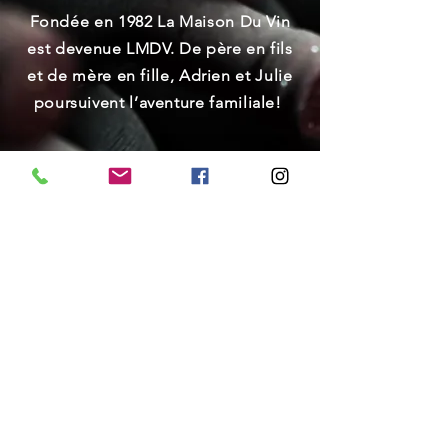
Fondée en 1982 La Maison Du Vin
est devenue LMDV. De père en fils
et de mère en fille, Adrien et Julie
poursuivent l’aventure familiale!
NOS ENGAGEMENTS
Vous proposer une jolie sélection
de vins, bières et spiritueux pour
toutes les bourses et tous les
palets. Des canons canons à tous
les prix.