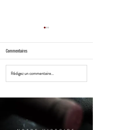
Commentaires
MASTERCLASS WHISKY
LMDV VERSION BIS
Rédigez un commentaire...