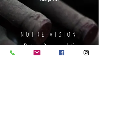
NOTRE VISION
Partage & convivialité
Plaisir & découverte
Adrien & Julie, des cavistes qui
vous veulent du bien!
BUVEZ DU VIN & VIVEZ
JOYEUX
contact@cave-lmdv.fr
03.26.65.33.71
3 rue du Cugnot 51000 Châlons-en-