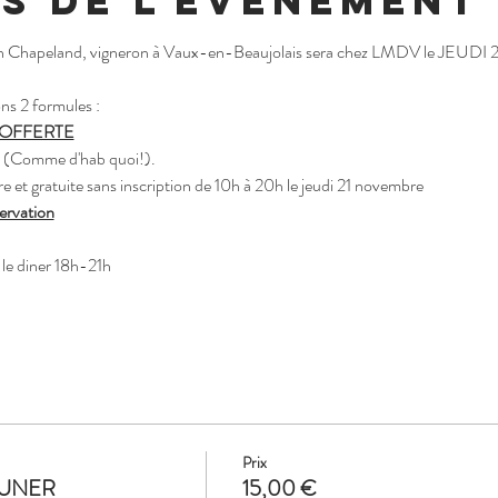
s de l'événement
n Chapeland, vigneron à Vaux-en-Beaujolais sera chez LMDV le JEUDI
ns 2 formules :
ns OFFERTE
n (Comme d'hab quoi!).
e et gratuite sans inscription de 10h à 20h le jeudi 21 novembre
ervation
 le diner 18h-21h
Prix
JEUNER
15,00 €