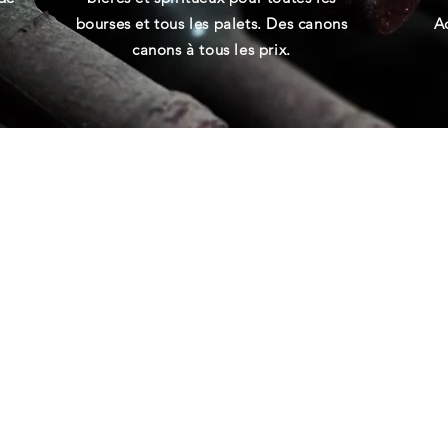
bourses et tous les palets. Des canons
A
!
canons à tous les prix.
BUVEZ DU VIN & VIVEZ JOYEUX
contact@cave-lmdv.fr
03.26.65.33.71
3 rue du Cugnot 51000 Châlons-en-champagne